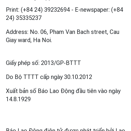
Print: (+84 24) 39232694
-
E-newspaper: (+84
24) 35335237
Address: No. 06, Pham Van Bach street, Cau
Giay ward, Ha Noi.
Giấy phép số:
2013/GP-BTTT
Do Bộ TTTT cấp
ngày 30.10.2012
Xuất bản số Báo Lao Động đầu tiên vào ngày
14.8.1929
Báo Lao Động điện tử được phát triển bởi
Lao