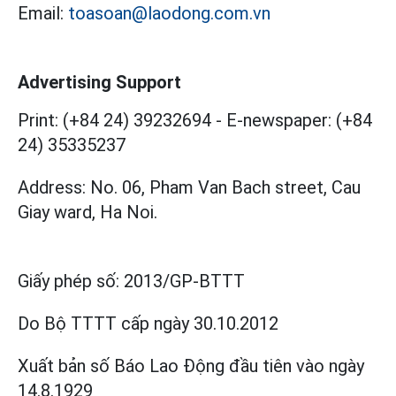
Email:
toasoan@laodong.com.vn
Advertising Support
Print: (+84 24) 39232694
-
E-newspaper: (+84
24) 35335237
Address: No. 06, Pham Van Bach street, Cau
Giay ward, Ha Noi.
Giấy phép số:
2013/GP-BTTT
Do Bộ TTTT cấp
ngày 30.10.2012
Xuất bản số Báo Lao Động đầu tiên vào ngày
14.8.1929