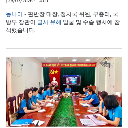
|
25/07/2026 - 14:00
동나이
- 판반장 대장, 정치국 위원, 부총리, 국
방부 장관이
열사 유해
발굴 및 수습 행사에 참
석했습니다.