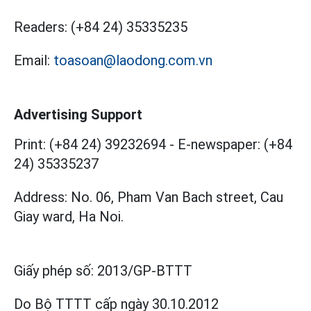
Readers:
(+84 24) 35335235
Email:
toasoan@laodong.com.vn
Advertising Support
Print: (+84 24) 39232694
-
E-newspaper: (+84
24) 35335237
Address: No. 06, Pham Van Bach street, Cau
Giay ward, Ha Noi.
Giấy phép số:
2013/GP-BTTT
Do Bộ TTTT cấp
ngày 30.10.2012