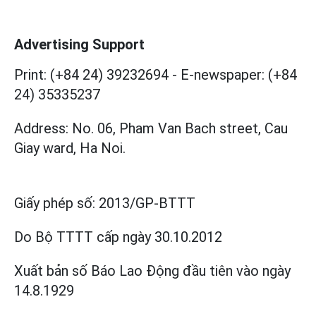
Advertising Support
Print: (+84 24) 39232694
-
E-newspaper: (+84
24) 35335237
Address: No. 06, Pham Van Bach street, Cau
Giay ward, Ha Noi.
Giấy phép số:
2013/GP-BTTT
Do Bộ TTTT cấp
ngày 30.10.2012
Xuất bản số Báo Lao Động đầu tiên vào ngày
14.8.1929