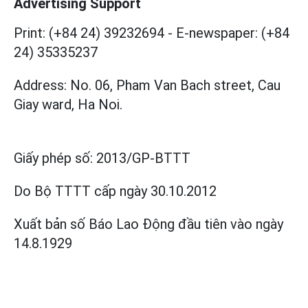
Advertising Support
Print: (+84 24) 39232694
-
E-newspaper: (+84
24) 35335237
Address: No. 06, Pham Van Bach street, Cau
Giay ward, Ha Noi.
Giấy phép số:
2013/GP-BTTT
Do Bộ TTTT cấp
ngày 30.10.2012
Xuất bản số Báo Lao Động đầu tiên vào ngày
14.8.1929