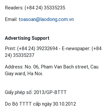
Readers:
(+84 24) 35335235
Email:
toasoan@laodong.com.vn
Advertising Support
Print: (+84 24) 39232694
-
E-newspaper: (+84
24) 35335237
Address: No. 06, Pham Van Bach street, Cau
Giay ward, Ha Noi.
Giấy phép số:
2013/GP-BTTT
Do Bộ TTTT cấp
ngày 30.10.2012