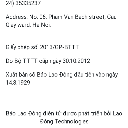
24) 35335237
Address: No. 06, Pham Van Bach street, Cau
Giay ward, Ha Noi.
Giấy phép số:
2013/GP-BTTT
Do Bộ TTTT cấp
ngày 30.10.2012
Xuất bản số Báo Lao Động đầu tiên vào ngày
14.8.1929
Báo Lao Động điện tử được phát triển bởi
Lao
Động Technologies