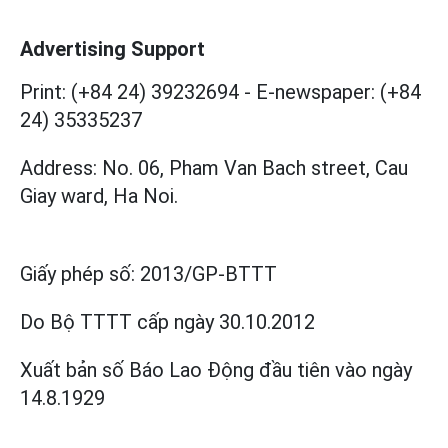
Advertising Support
Print: (+84 24) 39232694
-
E-newspaper: (+84
24) 35335237
Address: No. 06, Pham Van Bach street, Cau
Giay ward, Ha Noi.
Giấy phép số:
2013/GP-BTTT
Do Bộ TTTT cấp
ngày 30.10.2012
Xuất bản số Báo Lao Động đầu tiên vào ngày
14.8.1929