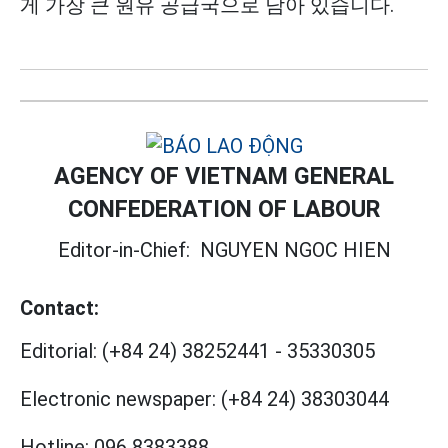
게 가장 큰 원유 공급국으로 남아 있습니다.
AGENCY OF VIETNAM GENERAL
CONFEDERATION OF LABOUR
Editor-in-Chief:
NGUYEN NGOC HIEN
Contact:
Editorial:
(+84 24) 38252441
-
35330305
Electronic newspaper:
(+84 24) 38303044
Hotline:
096 8383388