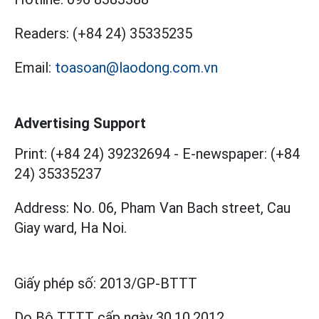
Readers:
(+84 24) 35335235
Email:
toasoan@laodong.com.vn
Advertising Support
Print: (+84 24) 39232694
-
E-newspaper: (+84
24) 35335237
Address: No. 06, Pham Van Bach street, Cau
Giay ward, Ha Noi.
Giấy phép số:
2013/GP-BTTT
Do Bộ TTTT cấp
ngày 30.10.2012