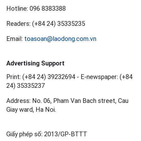
Hotline:
096 8383388
Readers:
(+84 24) 35335235
Email:
toasoan@laodong.com.vn
Advertising Support
Print: (+84 24) 39232694
-
E-newspaper: (+84
24) 35335237
Address: No. 06, Pham Van Bach street, Cau
Giay ward, Ha Noi.
Giấy phép số:
2013/GP-BTTT