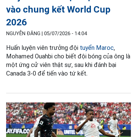
vào chung kết World Cup
2026
NGUYỄN ĐĂNG |
05/07/2026 - 14:04
Huấn luyện viên trưởng đội
tuyển Maroc
,
Mohamed Ouahbi cho biết đội bóng của ông là
một ứng cử viên thật sự, sau khi đánh bại
Canada 3-0 để tiến vào tứ kết.