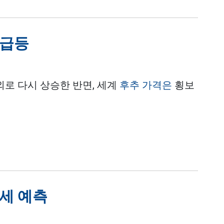
 급등
상외로 다시 상승한 반면, 세계
후추 가격은
횡보
추세 예측