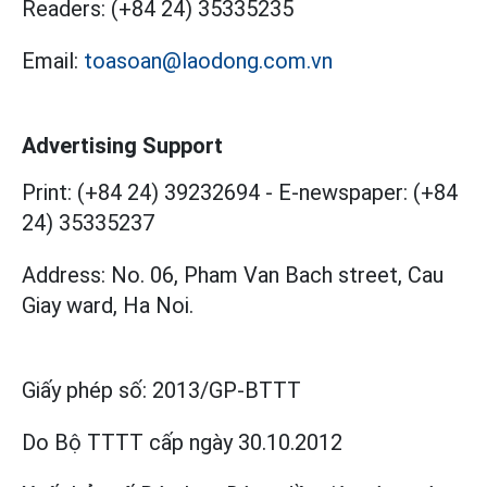
Readers:
(+84 24) 35335235
Email:
toasoan@laodong.com.vn
Advertising Support
Print: (+84 24) 39232694
-
E-newspaper: (+84
24) 35335237
Address: No. 06, Pham Van Bach street, Cau
Giay ward, Ha Noi.
Giấy phép số:
2013/GP-BTTT
Do Bộ TTTT cấp
ngày 30.10.2012