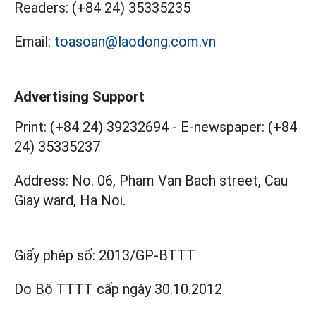
Readers:
(+84 24) 35335235
Email:
toasoan@laodong.com.vn
Advertising Support
Print: (+84 24) 39232694
-
E-newspaper: (+84
24) 35335237
Address: No. 06, Pham Van Bach street, Cau
Giay ward, Ha Noi.
Giấy phép số:
2013/GP-BTTT
Do Bộ TTTT cấp
ngày 30.10.2012