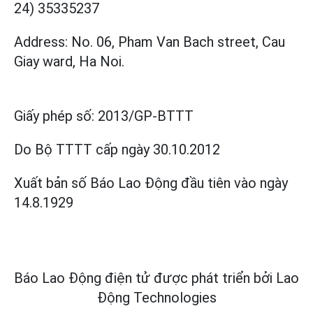
24) 35335237
Address: No. 06, Pham Van Bach street, Cau
Giay ward, Ha Noi.
Giấy phép số:
2013/GP-BTTT
Do Bộ TTTT cấp
ngày 30.10.2012
Xuất bản số Báo Lao Động đầu tiên vào ngày
14.8.1929
Báo Lao Động điện tử được phát triển bởi
Lao
Động Technologies