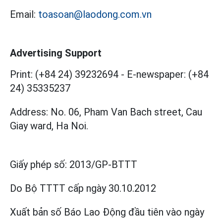
Email:
toasoan@laodong.com.vn
Advertising Support
Print: (+84 24) 39232694
-
E-newspaper: (+84
24) 35335237
Address: No. 06, Pham Van Bach street, Cau
Giay ward, Ha Noi.
Giấy phép số:
2013/GP-BTTT
Do Bộ TTTT cấp
ngày 30.10.2012
Xuất bản số Báo Lao Động đầu tiên vào ngày