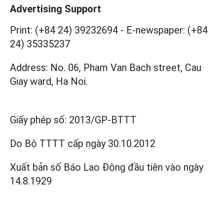
Advertising Support
Print: (+84 24) 39232694
-
E-newspaper: (+84
24) 35335237
Address: No. 06, Pham Van Bach street, Cau
Giay ward, Ha Noi.
Giấy phép số:
2013/GP-BTTT
Do Bộ TTTT cấp
ngày 30.10.2012
Xuất bản số Báo Lao Động đầu tiên vào ngày
14.8.1929