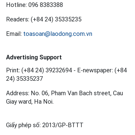
Hotline:
096 8383388
Readers:
(+84 24) 35335235
Email:
toasoan@laodong.com.vn
Advertising Support
Print: (+84 24) 39232694
-
E-newspaper: (+84
24) 35335237
Address: No. 06, Pham Van Bach street, Cau
Giay ward, Ha Noi.
Giấy phép số:
2013/GP-BTTT