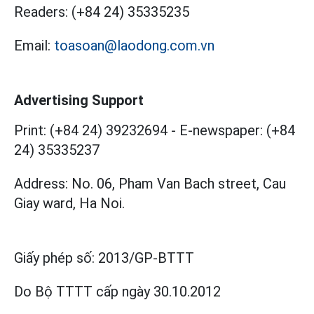
Readers:
(+84 24) 35335235
Email:
toasoan@laodong.com.vn
Advertising Support
Print: (+84 24) 39232694
-
E-newspaper: (+84
24) 35335237
Address: No. 06, Pham Van Bach street, Cau
Giay ward, Ha Noi.
Giấy phép số:
2013/GP-BTTT
Do Bộ TTTT cấp
ngày 30.10.2012