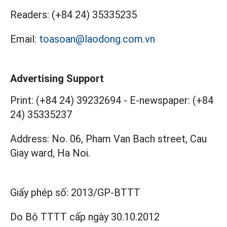
Readers:
(+84 24) 35335235
Email:
toasoan@laodong.com.vn
Advertising Support
Print: (+84 24) 39232694
-
E-newspaper: (+84
24) 35335237
Address: No. 06, Pham Van Bach street, Cau
Giay ward, Ha Noi.
Giấy phép số:
2013/GP-BTTT
Do Bộ TTTT cấp
ngày 30.10.2012