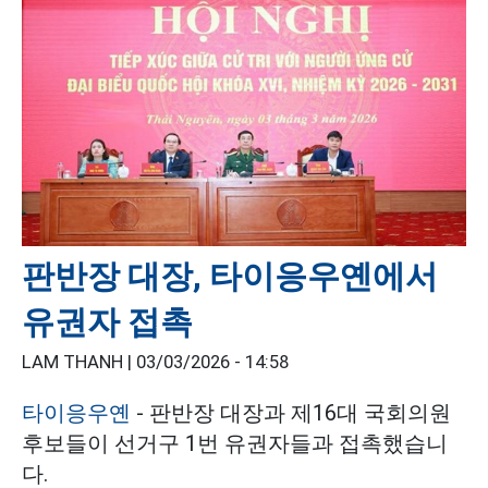
판반장 대장, 타이응우옌에서
유권자 접촉
LAM THANH |
03/03/2026 - 14:58
타이응우옌
- 판반장 대장과 제16대 국회의원
후보들이 선거구 1번 유권자들과 접촉했습니
다.