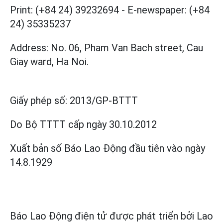
Print: (+84 24) 39232694
-
E-newspaper: (+84
24) 35335237
Address: No. 06, Pham Van Bach street, Cau
Giay ward, Ha Noi.
Giấy phép số:
2013/GP-BTTT
Do Bộ TTTT cấp
ngày 30.10.2012
Xuất bản số Báo Lao Động đầu tiên vào ngày
14.8.1929
Báo Lao Động điện tử được phát triển bởi
Lao