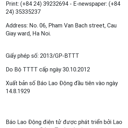
Print: (+84 24) 39232694
-
E-newspaper: (+84
24) 35335237
Address: No. 06, Pham Van Bach street, Cau
Giay ward, Ha Noi.
Giấy phép số:
2013/GP-BTTT
Do Bộ TTTT cấp
ngày 30.10.2012
Xuất bản số Báo Lao Động đầu tiên vào ngày
14.8.1929
Báo Lao Động điện tử được phát triển bởi
Lao