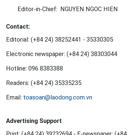
Editor-in-Chief:
NGUYEN NGOC HIEN
Contact:
Editorial:
(+84 24) 38252441
-
35330305
Electronic newspaper:
(+84 24) 38303044
Hotline:
096 8383388
Readers:
(+84 24) 35335235
Email:
toasoan@laodong.com.vn
Advertising Support
Print: (+84 24) 39232694
-
E-newspaper: (+84