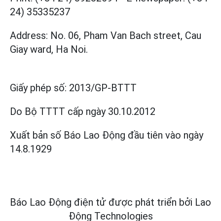
24) 35335237
Address: No. 06, Pham Van Bach street, Cau
Giay ward, Ha Noi.
Giấy phép số:
2013/GP-BTTT
Do Bộ TTTT cấp
ngày 30.10.2012
Xuất bản số Báo Lao Động đầu tiên vào ngày
14.8.1929
Báo Lao Động điện tử được phát triển bởi
Lao
Động Technologies