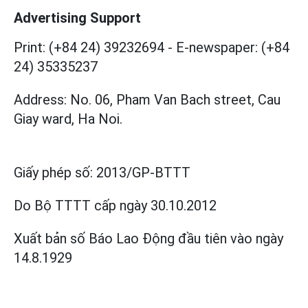
Advertising Support
Print: (+84 24) 39232694
-
E-newspaper: (+84
24) 35335237
Address: No. 06, Pham Van Bach street, Cau
Giay ward, Ha Noi.
Giấy phép số:
2013/GP-BTTT
Do Bộ TTTT cấp
ngày 30.10.2012
Xuất bản số Báo Lao Động đầu tiên vào ngày
14.8.1929