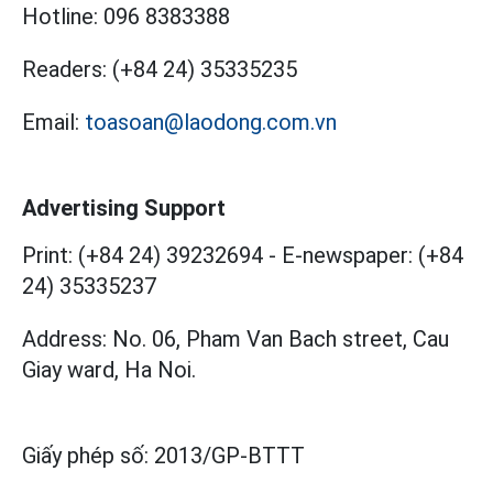
Hotline:
096 8383388
Readers:
(+84 24) 35335235
Email:
toasoan@laodong.com.vn
Advertising Support
Print: (+84 24) 39232694
-
E-newspaper: (+84
24) 35335237
Address: No. 06, Pham Van Bach street, Cau
Giay ward, Ha Noi.
Giấy phép số:
2013/GP-BTTT