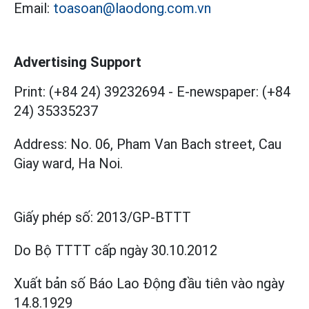
Email:
toasoan@laodong.com.vn
Advertising Support
Print: (+84 24) 39232694
-
E-newspaper: (+84
24) 35335237
Address: No. 06, Pham Van Bach street, Cau
Giay ward, Ha Noi.
Giấy phép số:
2013/GP-BTTT
Do Bộ TTTT cấp
ngày 30.10.2012
Xuất bản số Báo Lao Động đầu tiên vào ngày
14.8.1929