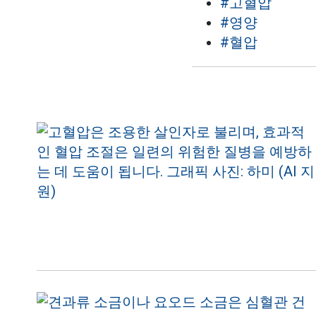
#고혈압
#영양
#혈압