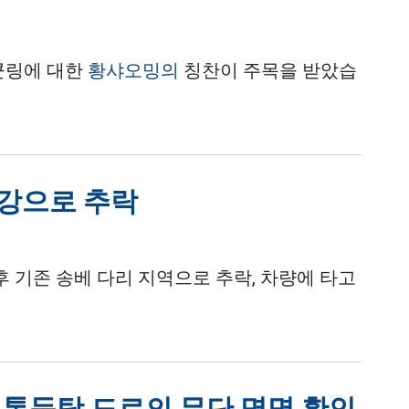
 쿤링에 대한
황샤오밍의
칭찬이 주목을 받았습
 강으로 추락
후 기존 송베 다리 지역으로 추락, 차량에 타고
톤득탕 도로의 무단 명명 확인