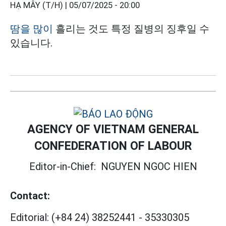
HẠ MÂY (T/H) |
05/07/2025 - 20:00
땀을 많이
흘리는 것도 특정 질병의 징후일 수
있습니다.
AGENCY OF VIETNAM GENERAL
CONFEDERATION OF LABOUR
Editor-in-Chief:
NGUYEN NGOC HIEN
Contact:
Editorial:
(+84 24) 38252441
-
35330305