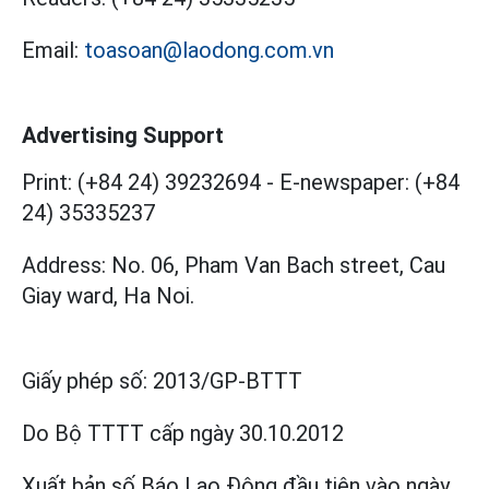
Email:
toasoan@laodong.com.vn
Advertising Support
Print: (+84 24) 39232694
-
E-newspaper: (+84
24) 35335237
Address: No. 06, Pham Van Bach street, Cau
Giay ward, Ha Noi.
Giấy phép số:
2013/GP-BTTT
Do Bộ TTTT cấp
ngày 30.10.2012
Xuất bản số Báo Lao Động đầu tiên vào ngày