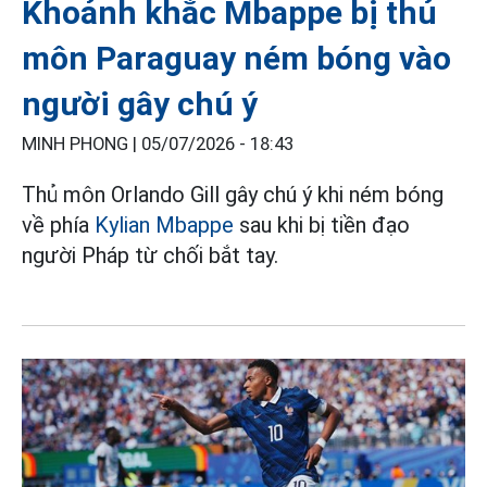
Khoảnh khắc Mbappe bị thủ
môn Paraguay ném bóng vào
người gây chú ý
MINH PHONG |
05/07/2026 - 18:43
Thủ môn Orlando Gill gây chú ý khi ném bóng
về phía
Kylian Mbappe
sau khi bị tiền đạo
người Pháp từ chối bắt tay.