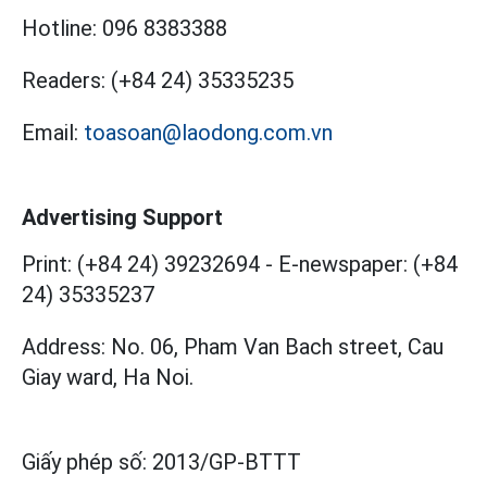
Hotline:
096 8383388
Readers:
(+84 24) 35335235
Email:
toasoan@laodong.com.vn
Advertising Support
Print: (+84 24) 39232694
-
E-newspaper: (+84
24) 35335237
Address: No. 06, Pham Van Bach street, Cau
Giay ward, Ha Noi.
Giấy phép số:
2013/GP-BTTT