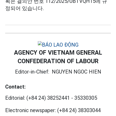
획은 결의안 번호 112/2025/UBTVQH15에 규
정되어 있습니다.
AGENCY OF VIETNAM GENERAL
CONFEDERATION OF LABOUR
Editor-in-Chief:
NGUYEN NGOC HIEN
Contact:
Editorial:
(+84 24) 38252441
-
35330305
Electronic newspaper:
(+84 24) 38303044