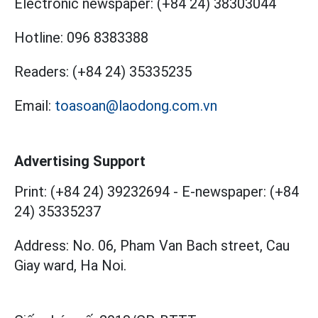
Electronic newspaper:
(+84 24) 38303044
Hotline:
096 8383388
Readers:
(+84 24) 35335235
Email:
toasoan@laodong.com.vn
Advertising Support
Print: (+84 24) 39232694
-
E-newspaper: (+84
24) 35335237
Address: No. 06, Pham Van Bach street, Cau
Giay ward, Ha Noi.