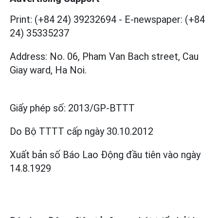
Print: (+84 24) 39232694
-
E-newspaper: (+84
24) 35335237
Address: No. 06, Pham Van Bach street, Cau
Giay ward, Ha Noi.
Giấy phép số:
2013/GP-BTTT
Do Bộ TTTT cấp
ngày 30.10.2012
Xuất bản số Báo Lao Động đầu tiên vào ngày
14.8.1929