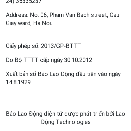
24) 35335237
Address: No. 06, Pham Van Bach street, Cau
Giay ward, Ha Noi.
Giấy phép số:
2013/GP-BTTT
Do Bộ TTTT cấp
ngày 30.10.2012
Xuất bản số Báo Lao Động đầu tiên vào ngày
14.8.1929
Báo Lao Động điện tử được phát triển bởi
Lao
Động Technologies