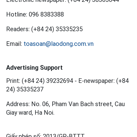
Hotline:
096 8383388
Readers:
(+84 24) 35335235
Email:
toasoan@laodong.com.vn
Advertising Support
Print: (+84 24) 39232694
-
E-newspaper: (+84
24) 35335237
Address: No. 06, Pham Van Bach street, Cau
Giay ward, Ha Noi.
Giấy phép số:
2013/GP-BTTT