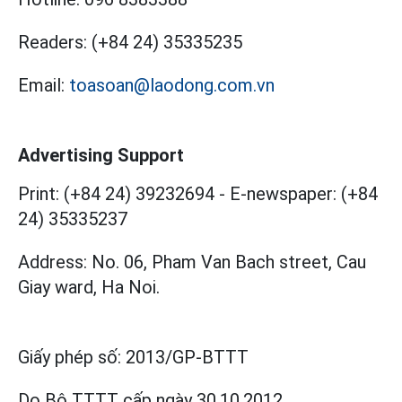
Readers:
(+84 24) 35335235
Email:
toasoan@laodong.com.vn
Advertising Support
Print: (+84 24) 39232694
-
E-newspaper: (+84
24) 35335237
Address: No. 06, Pham Van Bach street, Cau
Giay ward, Ha Noi.
Giấy phép số:
2013/GP-BTTT
Do Bộ TTTT cấp
ngày 30.10.2012