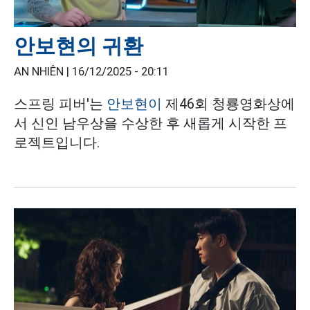
안보현의 귀환
AN NHIÊN |
16/12/2025 - 20:11
스프링 피버'는
안보현이
제46회 청룡영화상에
서 신인 남우상을 수상한 후 새롭게 시작한 프
로젝트입니다.