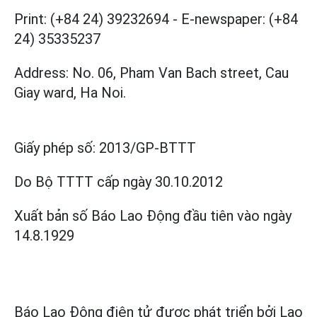
Print: (+84 24) 39232694
-
E-newspaper: (+84
24) 35335237
Address: No. 06, Pham Van Bach street, Cau
Giay ward, Ha Noi.
Giấy phép số:
2013/GP-BTTT
Do Bộ TTTT cấp
ngày 30.10.2012
Xuất bản số Báo Lao Động đầu tiên vào ngày
14.8.1929
Báo Lao Động điện tử được phát triển bởi
Lao