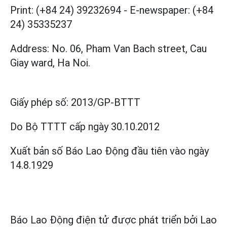
Print: (+84 24) 39232694
-
E-newspaper: (+84
24) 35335237
Address: No. 06, Pham Van Bach street, Cau
Giay ward, Ha Noi.
Giấy phép số:
2013/GP-BTTT
Do Bộ TTTT cấp
ngày 30.10.2012
Xuất bản số Báo Lao Động đầu tiên vào ngày
14.8.1929
Báo Lao Động điện tử được phát triển bởi
Lao