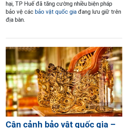
hại, TP Huế đã tăng cường nhiều biện pháp
bảo vệ các
bảo vật quốc gia
đang lưu giữ trên
địa bàn.
Cận cảnh bảo vật quốc gia –