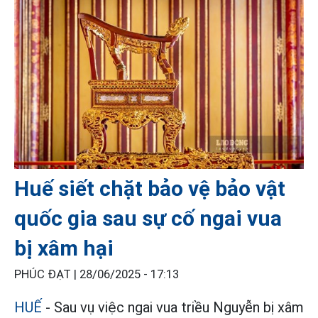
Huế siết chặt bảo vệ bảo vật
quốc gia sau sự cố ngai vua
bị xâm hại
PHÚC ĐẠT |
28/06/2025 - 17:13
HUẾ
- Sau vụ việc ngai vua triều Nguyễn bị xâm