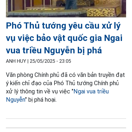
Phó Thủ tướng yêu cầu xử lý
vụ việc bảo vật quốc gia Ngai
vua triều Nguyễn bị phá
ANH HUY |
25/05/2025 - 23:05
Văn phòng Chính phủ đã có văn bản truyền đạt
ý kiến chỉ đạo của Phó Thủ tướng Chính phủ
xử lý thông tin về vụ việc "
Ngai vua triều
Nguyễn
" bị phá hoại.