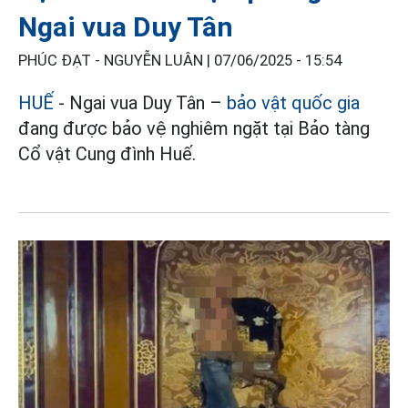
Ngai vua Duy Tân
PHÚC ĐẠT - NGUYỄN LUÂN |
07/06/2025 - 15:54
HUẾ
- Ngai vua Duy Tân –
bảo vật quốc gia
đang được bảo vệ nghiêm ngặt tại Bảo tàng
Cổ vật Cung đình Huế.