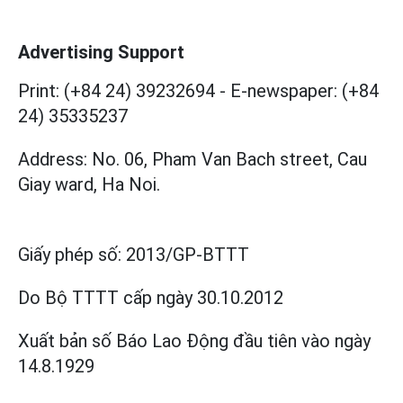
Advertising Support
Print: (+84 24) 39232694
-
E-newspaper: (+84
24) 35335237
Address: No. 06, Pham Van Bach street, Cau
Giay ward, Ha Noi.
Giấy phép số:
2013/GP-BTTT
Do Bộ TTTT cấp
ngày 30.10.2012
Xuất bản số Báo Lao Động đầu tiên vào ngày
14.8.1929