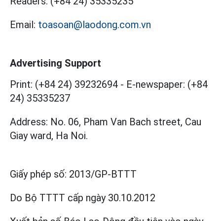
Readers:
(+84 24) 35335235
Email:
toasoan@laodong.com.vn
Advertising Support
Print: (+84 24) 39232694
-
E-newspaper: (+84
24) 35335237
Address: No. 06, Pham Van Bach street, Cau
Giay ward, Ha Noi.
Giấy phép số:
2013/GP-BTTT
Do Bộ TTTT cấp
ngày 30.10.2012