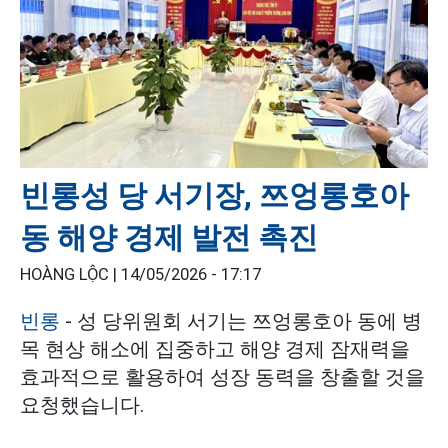
빈롱성 당 서기장, 쯔엉롱호아
동 해양 경제 발전 촉진
HOÀNG LỘC |
14/05/2026 - 17:17
빈롱
- 성 당위원회 서기는 쯔엉롱호아 동에 병
목 현상 해소에 집중하고 해양 경제 잠재력을
효과적으로 활용하여 성장 동력을 창출할 것을
요청했습니다.