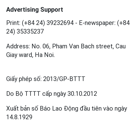
Advertising Support
Print: (+84 24) 39232694
-
E-newspaper: (+84
24) 35335237
Address: No. 06, Pham Van Bach street, Cau
Giay ward, Ha Noi.
Giấy phép số:
2013/GP-BTTT
Do Bộ TTTT cấp
ngày 30.10.2012
Xuất bản số Báo Lao Động đầu tiên vào ngày
14.8.1929