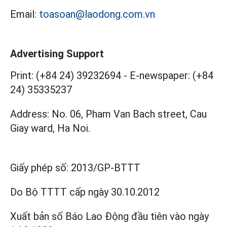
Email:
toasoan@laodong.com.vn
Advertising Support
Print: (+84 24) 39232694
-
E-newspaper: (+84
24) 35335237
Address: No. 06, Pham Van Bach street, Cau
Giay ward, Ha Noi.
Giấy phép số:
2013/GP-BTTT
Do Bộ TTTT cấp
ngày 30.10.2012
Xuất bản số Báo Lao Động đầu tiên vào ngày