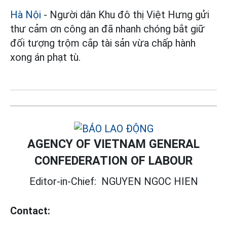
Hà Nội
- Người dân Khu đô thị Việt Hưng gửi
thư cảm ơn công an đã nhanh chóng bắt giữ
đối tượng trộm cắp tài sản vừa chấp hành
xong án phạt tù.
AGENCY OF VIETNAM GENERAL
CONFEDERATION OF LABOUR
Editor-in-Chief:
NGUYEN NGOC HIEN
Contact: