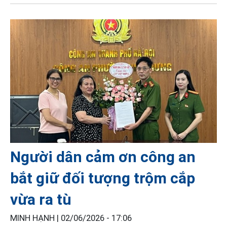
Người dân cảm ơn công an
bắt giữ đối tượng trộm cắp
vừa ra tù
MINH HẠNH |
02/06/2026 - 17:06