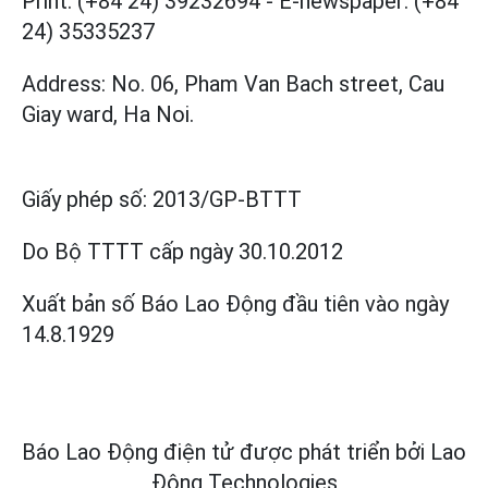
Print: (+84 24) 39232694
-
E-newspaper: (+84
24) 35335237
Address: No. 06, Pham Van Bach street, Cau
Giay ward, Ha Noi.
Giấy phép số:
2013/GP-BTTT
Do Bộ TTTT cấp
ngày 30.10.2012
Xuất bản số Báo Lao Động đầu tiên vào ngày
14.8.1929
Báo Lao Động điện tử được phát triển bởi
Lao
Động Technologies