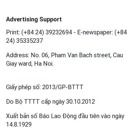
Advertising Support
Print: (+84 24) 39232694
-
E-newspaper: (+84
24) 35335237
Address: No. 06, Pham Van Bach street, Cau
Giay ward, Ha Noi.
Giấy phép số:
2013/GP-BTTT
Do Bộ TTTT cấp
ngày 30.10.2012
Xuất bản số Báo Lao Động đầu tiên vào ngày
14.8.1929