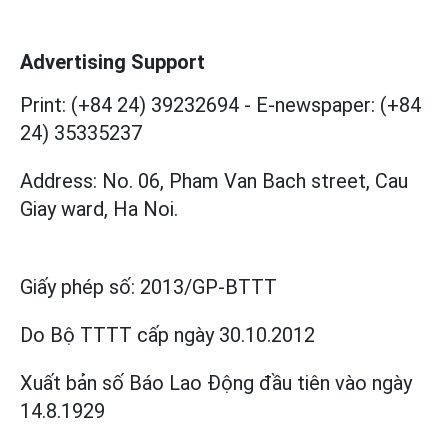
Advertising Support
Print: (+84 24) 39232694
-
E-newspaper: (+84
24) 35335237
Address: No. 06, Pham Van Bach street, Cau
Giay ward, Ha Noi.
Giấy phép số:
2013/GP-BTTT
Do Bộ TTTT cấp
ngày 30.10.2012
Xuất bản số Báo Lao Động đầu tiên vào ngày
14.8.1929