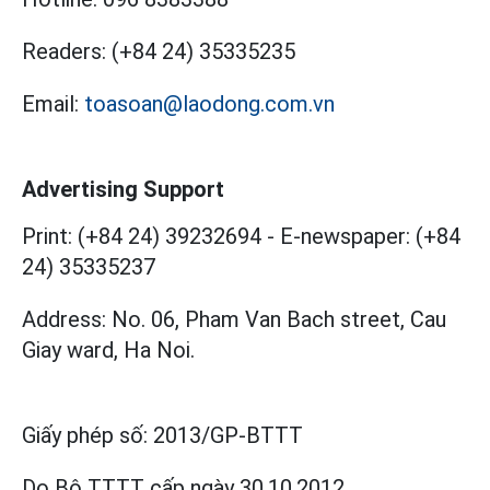
Readers:
(+84 24) 35335235
Email:
toasoan@laodong.com.vn
Advertising Support
Print: (+84 24) 39232694
-
E-newspaper: (+84
24) 35335237
Address: No. 06, Pham Van Bach street, Cau
Giay ward, Ha Noi.
Giấy phép số:
2013/GP-BTTT
Do Bộ TTTT cấp
ngày 30.10.2012