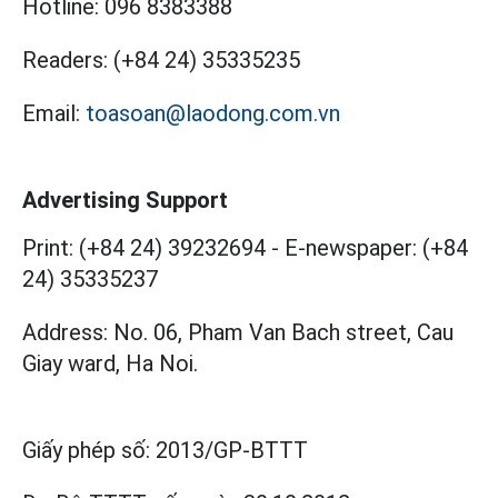
Hotline:
096 8383388
Readers:
(+84 24) 35335235
Email:
toasoan@laodong.com.vn
Advertising Support
Print: (+84 24) 39232694
-
E-newspaper: (+84
24) 35335237
Address: No. 06, Pham Van Bach street, Cau
Giay ward, Ha Noi.
Giấy phép số:
2013/GP-BTTT