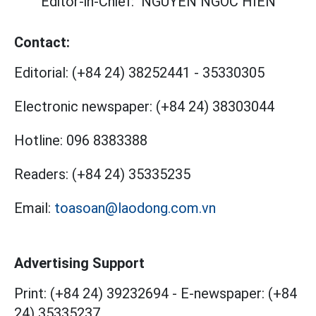
Editor-in-Chief:
NGUYEN NGOC HIEN
Contact:
Editorial:
(+84 24) 38252441
-
35330305
Electronic newspaper:
(+84 24) 38303044
Hotline:
096 8383388
Readers:
(+84 24) 35335235
Email:
toasoan@laodong.com.vn
Advertising Support
Print: (+84 24) 39232694
-
E-newspaper: (+84
24) 35335237