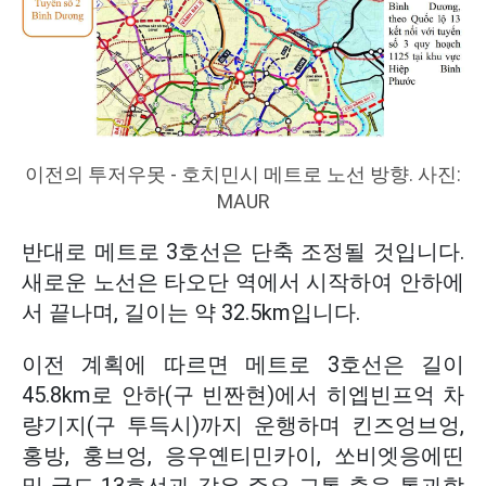
이전의 투저우못 - 호치민시 메트로 노선 방향. 사진:
MAUR
반대로 메트로 3호선은 단축 조정될 것입니다.
새로운 노선은 타오단 역에서 시작하여 안하에
서 끝나며, 길이는 약 32.5km입니다.
이전 계획에 따르면 메트로 3호선은 길이
45.8km로 안하(구 빈짠현)에서 히엡빈프억 차
량기지(구 투득시)까지 운행하며 킨즈엉브엉,
홍방, 훙브엉, 응우옌티민카이, 쏘비엣응에띤