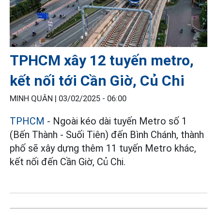
TPHCM xây 12 tuyến metro,
kết nối tới Cần Giờ, Củ Chi
MINH QUÂN |
03/02/2025 - 06:00
TPHCM
- Ngoài kéo dài tuyến Metro số 1
(Bến Thành - Suối Tiên) đến Bình Chánh, thành
phố sẽ xây dựng thêm 11 tuyến Metro khác,
kết nối đến Cần Giờ, Củ Chi.