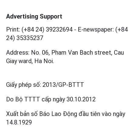
Advertising Support
Print: (+84 24) 39232694
-
E-newspaper: (+84
24) 35335237
Address: No. 06, Pham Van Bach street, Cau
Giay ward, Ha Noi.
Giấy phép số:
2013/GP-BTTT
Do Bộ TTTT cấp
ngày 30.10.2012
Xuất bản số Báo Lao Động đầu tiên vào ngày
14.8.1929